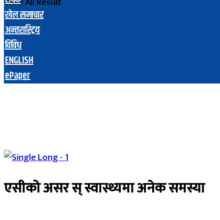
View All Result
खेल समाचार
अन्तरास्ट्रिय
विविध
ENGLISH
ePaper
एसीको असर स् स्वास्थ्यमा अनेक समस्या