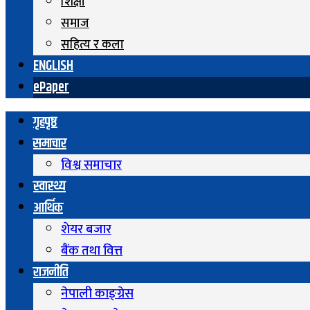
शिक्षा
समाज
सहित्य र कला
ENGLISH
ePaper
गृहपृष्ठ
समाचार
विश्व समाचार
स्वास्थ्य
आर्थिक
शेयर बजार
बैंक तथा वित्त
राजनीति
नेपाली काङ्ग्रेस