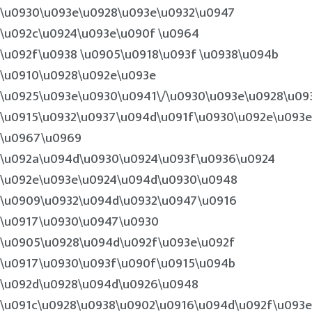
\u0930\u093e\u0928\u093e\u0932\u0947
\u092c\u0924\u093e\u090f \u0964
\u092f\u0938 \u0905\u0918\u093f \u0938\u094b
\u0910\u0928\u092e\u093e
\u0925\u093e\u0930\u0941\/\u0930\u093e\u0928\u09
\u0915\u0932\u0937\u094d\u091f\u0930\u092e\u093e
\u0967\u0969
\u092a\u094d\u0930\u0924\u093f\u0936\u0924
\u092e\u093e\u0924\u094d\u0930\u0948
\u0909\u0932\u094d\u0932\u0947\u0916
\u0917\u0930\u0947\u0930
\u0905\u0928\u094d\u092f\u093e\u092f
\u0917\u0930\u093f\u090f\u0915\u094b
\u092d\u0928\u094d\u0926\u0948
\u091c\u0928\u0938\u0902\u0916\u094d\u092f\u093