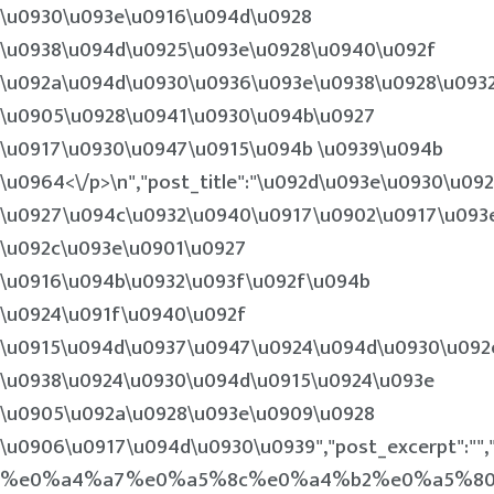
\u0930\u093e\u0916\u094d\u0928
\u0938\u094d\u0925\u093e\u0928\u0940\u092f
\u092a\u094d\u0930\u0936\u093e\u0938\u0928\u093
\u0905\u0928\u0941\u0930\u094b\u0927
\u0917\u0930\u0947\u0915\u094b \u0939\u094b
\u0964<\/p>\n
","post_title":"\u092d\u093e\u0930\u0
\u0927\u094c\u0932\u0940\u0917\u0902\u0917\u093
\u092c\u093e\u0901\u0927
\u0916\u094b\u0932\u093f\u092f\u094b
\u0924\u091f\u0940\u092f
\u0915\u094d\u0937\u0947\u0924\u094d\u0930\u092
\u0938\u0924\u0930\u094d\u0915\u0924\u093e
\u0905\u092a\u0928\u093e\u0909\u0928
\u0906\u0917\u094d\u0930\u0939","post_excerpt"
%e0%a4%a7%e0%a5%8c%e0%a4%b2%e0%a5%8