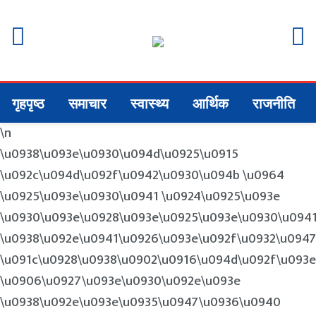
गृहपृष्ठ
समाचार
स्वास्थ्य
आर्थिक
राजनीति
\n
\u0938\u093e\u0930\u094d\u0925\u0915
\u092c\u094d\u092f\u0942\u0930\u094b \u0964
\u0925\u093e\u0930\u0941 \u0924\u0925\u093e
\u0930\u093e\u0928\u093e\u0925\u093e\u0930\u094
\u0938\u092e\u0941\u0926\u093e\u092f\u0932\u0947
\u091c\u0928\u0938\u0902\u0916\u094d\u092f\u093
\u0906\u0927\u093e\u0930\u092e\u093e
\u0938\u092e\u093e\u0935\u0947\u0936\u0940