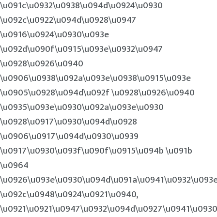
\u091c\u0932\u0938\u094d\u0924\u0930
\u092c\u0922\u094d\u0928\u0947
\u0916\u0924\u0930\u093e
\u092d\u090f\u0915\u093e\u0932\u0947
\u0928\u0926\u0940
\u0906\u0938\u092a\u093e\u0938\u0915\u093e
\u0905\u0928\u094d\u092f \u0928\u0926\u0940
\u0935\u093e\u0930\u092a\u093e\u0930
\u0928\u0917\u0930\u094d\u0928
\u0906\u0917\u094d\u0930\u0939
\u0917\u0930\u093f\u090f\u0915\u094b \u091b
\u0964
\u0926\u093e\u0930\u094d\u091a\u0941\u0932\u093
\u092c\u0948\u0924\u0921\u0940,
\u0921\u0921\u0947\u0932\u094d\u0927\u0941\u0930