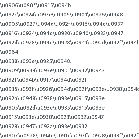
\u0906\u090f\u0915\u094b
\u092c\u0924\u093e\u0909\u0901\u0926\u0948
\u0905\u0927\u094d\u092f\u0915\u094d\u0937
\u0916\u0924\u094d\u0930\u0940\u0932\u0947
\u092d\u0928\u094d\u0928\u0941\u092d\u092f\u094
\u0964
\u0938\u093e\u0925\u0948,
\u0909\u0939\u093e\u0901\u0932\u0947
\u092f\u094b\u0917\u094d\u092f
\u0935\u093f\u0926\u094d\u092f\u093e\u0930\u094
\u092a\u0948\u0938\u093e\u0915\u093e
\u0905\u092d\u093e\u0935\u0915\u093e
\u0915\u093e\u0930\u0923\u0932\u0947
\u0928\u0947\u092a\u093e\u0932
\u0907\u0928\u094d\u091c\u093f\u0928\u093f\u092f