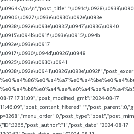
\u0964<\/p>\n
","post_title":"\u091c\u0928\u0938\u0
\u0906\u0927\u093e\u0930\u092e\u093e
\u0938\u092e\u093e\u0935\u0947\u0936\u0940
\u0915\u094b\u091f\u093e\u0915\u094b
\u092e\u093e\u0917
\u0917\u0930\u094d\u0926\u0948
\u0925\u093e\u0930\u0941
\u0938\u092e\u0941\u0926\u093e\u092f","post_
%e0%a4%86%e0%a4%a7%e0%a4%be%e0%a4%b
%e0%a4%b8%e0%a4%ae%e0%a4%be%e0%a4%b5%e0%a5%
08-17 17:31:09","post_modified_gmt":"2024-08-17
11:46:09","post_content_filtered":"","post_parent":0,"g
p=3268","menu_order":0,"post_type":"post","post_mime_
{"ID":3265,"post_author":"1","post_date":"2024-08-17