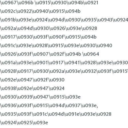
\u0967\u096b \u0915\u0930\u094b\u0921
\u092c\u0922\u0940\u0915\u094b
\u091b\u093e\u0924\u094d\u0930\u0935\u0943\u092
\u092a\u094d\u0930\u0926\u093e\u0928
\u0917\u0930\u093f\u090f\u0915\u094b
\u091c\u093e\u0928\u0915\u093e\u0930\u0940
\u0926\u093f\u0907\u092f\u094b \u0964
\u091a\u093e\u0901\u0917\u0941\u0928\u093e\u0930
\u0928\u0917\u0930\u092a\u093e\u0932\u093f\u0915
\u092e\u0947\u092f\u0930
\u0938\u092e\u0947\u0924
\u0930\u0939\u0947\u0915\u093e
\u0936\u093f\u0915\u094d\u0937\u093e,
\u0935\u093f\u091c\u094d\u091e\u093e\u0928
\u0924\u0925\u093e