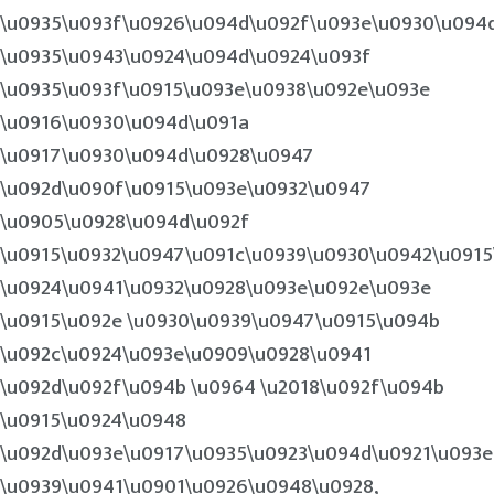
\u0935\u093f\u0926\u094d\u092f\u093e\u0930\u094
\u0935\u0943\u0924\u094d\u0924\u093f
\u0935\u093f\u0915\u093e\u0938\u092e\u093e
\u0916\u0930\u094d\u091a
\u0917\u0930\u094d\u0928\u0947
\u092d\u090f\u0915\u093e\u0932\u0947
\u0905\u0928\u094d\u092f
\u0915\u0932\u0947\u091c\u0939\u0930\u0942\u091
\u0924\u0941\u0932\u0928\u093e\u092e\u093e
\u0915\u092e \u0930\u0939\u0947\u0915\u094b
\u092c\u0924\u093e\u0909\u0928\u0941
\u092d\u092f\u094b \u0964 \u2018\u092f\u094b
\u0915\u0924\u0948
\u092d\u093e\u0917\u0935\u0923\u094d\u0921\u093e
\u0939\u0941\u0901\u0926\u0948\u0928,