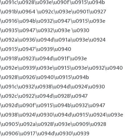
\u091c\u0928\u093e\u090f\u0915\u094b
\u091b\u0964 \u092c\u093e\u0901\u0927
\u0916\u094b\u0932\u0947\u0915\u093e
\u0935\u0947\u0932\u093e \u0930
\u092a\u0936\u094d\u091a\u093e\u0924
\u0915\u0947\u0939\u0940
\u0918\u0923\u094d\u091f\u093e
\u092e\u0939\u093e\u0915\u093e\u0932\u0940
\u0928\u0926\u0940\u0915\u094b
\u091c\u0932\u0938\u094d\u0924\u0930
\u092c\u0922\u094d\u0928\u0947
\u092d\u090f\u0915\u094b\u0932\u0947
\u0938\u0924\u0930\u094d\u0915\u0924\u093e
\u0905\u092a\u0928\u093e\u0909\u0928
\u0906\u0917\u094d\u0930\u0939