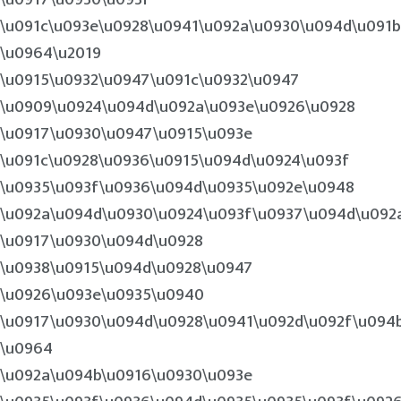
\u091c\u093e\u0928\u0941\u092a\u0930\u094d\u091b
\u0964\u2019
\u0915\u0932\u0947\u091c\u0932\u0947
\u0909\u0924\u094d\u092a\u093e\u0926\u0928
\u0917\u0930\u0947\u0915\u093e
\u091c\u0928\u0936\u0915\u094d\u0924\u093f
\u0935\u093f\u0936\u094d\u0935\u092e\u0948
\u092a\u094d\u0930\u0924\u093f\u0937\u094d\u092
\u0917\u0930\u094d\u0928
\u0938\u0915\u094d\u0928\u0947
\u0926\u093e\u0935\u0940
\u0917\u0930\u094d\u0928\u0941\u092d\u092f\u094
\u0964
\u092a\u094b\u0916\u0930\u093e