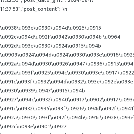
17:22:53","post_date_gmt":"2024-08-17
11:37:53","post_content":"\n
\u0938\u093e\u0930\u094d\u0925\u0915
\u092c\u094d\u092f\u0942\u0930\u094b \u0964
\u092d\u093e\u0930\u0924\u0915\u094b
\u0909\u0924\u094d\u0924\u0930\u093e\u0916\u092
\u092a\u094d\u0930\u0926\u0947\u0936\u0915\u094
\u092a\u093f\u0925\u094c\u0930\u093e\u0917\u0922
\u091c\u093f\u0932\u094d\u0932\u093e\u092e\u093e
\u0930\u0939\u0947\u0915\u094b
\u0927\u094c\u0932\u0940\u0917\u0902\u0917\u093
\u091c\u0932\u0935\u093f\u0926\u094d\u092f\u0941
\u092a\u0930\u093f\u092f\u094b\u091c\u0928\u093e
\u092c\u093e\u0901\u0927