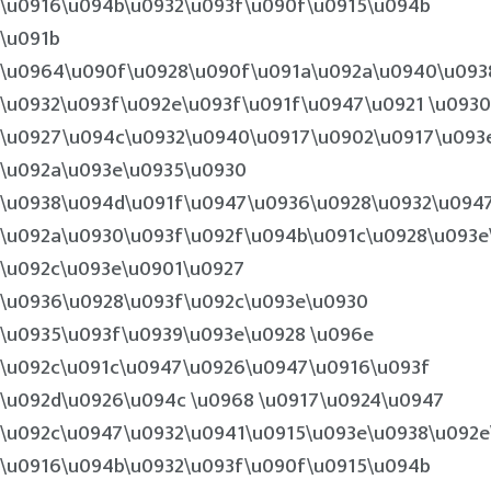
\u0916\u094b\u0932\u093f\u090f\u0915\u094b
\u091b
\u0964\u090f\u0928\u090f\u091a\u092a\u0940\u093
\u0932\u093f\u092e\u093f\u091f\u0947\u0921 \u0930
\u0927\u094c\u0932\u0940\u0917\u0902\u0917\u093
\u092a\u093e\u0935\u0930
\u0938\u094d\u091f\u0947\u0936\u0928\u0932\u094
\u092a\u0930\u093f\u092f\u094b\u091c\u0928\u093e
\u092c\u093e\u0901\u0927
\u0936\u0928\u093f\u092c\u093e\u0930
\u0935\u093f\u0939\u093e\u0928 \u096e
\u092c\u091c\u0947\u0926\u0947\u0916\u093f
\u092d\u0926\u094c \u0968 \u0917\u0924\u0947
\u092c\u0947\u0932\u0941\u0915\u093e\u0938\u092
\u0916\u094b\u0932\u093f\u090f\u0915\u094b