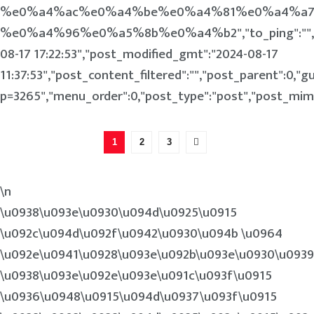
%e0%a4%ac%e0%a4%be%e0%a4%81%e0%a4%a7
%e0%a4%96%e0%a5%8b%e0%a4%b2","to_ping":"","pin
08-17 17:22:53","post_modified_gmt":"2024-08-17
11:37:53","post_content_filtered":"","post_parent":0,"g
p=3265","menu_order":0,"post_type":"post","post_mime_t
1
2
3
\n
\u0938\u093e\u0930\u094d\u0925\u0915
\u092c\u094d\u092f\u0942\u0930\u094b \u0964
\u092e\u0941\u0928\u093e\u092b\u093e\u0930\u0939
\u0938\u093e\u092e\u093e\u091c\u093f\u0915
\u0936\u0948\u0915\u094d\u0937\u093f\u0915