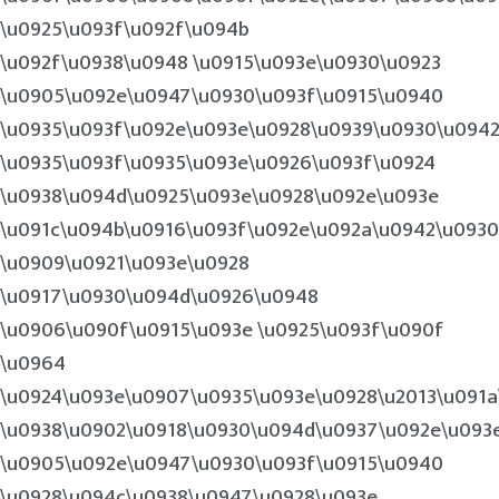
\u0925\u093f\u092f\u094b
\u092f\u0938\u0948 \u0915\u093e\u0930\u0923
\u0905\u092e\u0947\u0930\u093f\u0915\u0940
\u0935\u093f\u092e\u093e\u0928\u0939\u0930\u094
\u0935\u093f\u0935\u093e\u0926\u093f\u0924
\u0938\u094d\u0925\u093e\u0928\u092e\u093e
\u091c\u094b\u0916\u093f\u092e\u092a\u0942\u093
\u0909\u0921\u093e\u0928
\u0917\u0930\u094d\u0926\u0948
\u0906\u090f\u0915\u093e \u0925\u093f\u090f
\u0964
\u0924\u093e\u0907\u0935\u093e\u0928\u2013\u091
\u0938\u0902\u0918\u0930\u094d\u0937\u092e\u093
\u0905\u092e\u0947\u0930\u093f\u0915\u0940
\u0928\u094c\u0938\u0947\u0928\u093e