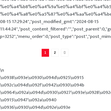
%e0%a4%b8%e0%a4%9a%e0%a4%bf%e0%a4%b5
%e0%a4%a8%e0%a5%87%e0%a4%aa%e0%a4%be","to_pin
08-15 17:29:24","post_modified_gmt":"2024-08-15
11:44:24","post_content_filtered":"","post_parent":0,"g
p=3252","menu_order":0,"post_type":"post","post_mime_t
1
2
\n
\u0938\u093e\u0930\u094d\u0925\u0915
\u092c\u094d\u092f\u0942\u0930\u094b
\u0964\u092a\u094d\u0930\u0927\u093e\u0928\u092
\u0915\u0947\u092a\u0940
\u0936\u0930\u094d\u092e\u093e