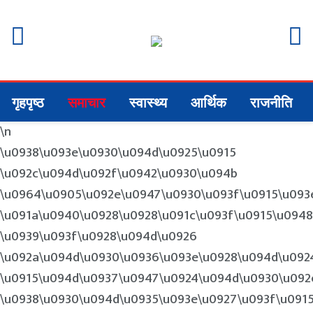
गृहपृष्ठ
समाचार
स्वास्थ्य
आर्थिक
राजनीति
\n
\u0938\u093e\u0930\u094d\u0925\u0915
\u092c\u094d\u092f\u0942\u0930\u094b
\u0964\u0905\u092e\u0947\u0930\u093f\u0915\u093
\u091a\u0940\u0928\u0928\u091c\u093f\u0915\u0948
\u0939\u093f\u0928\u094d\u0926
\u092a\u094d\u0930\u0936\u093e\u0928\u094d\u092
\u0915\u094d\u0937\u0947\u0924\u094d\u0930\u092
\u0938\u0930\u094d\u0935\u093e\u0927\u093f\u091