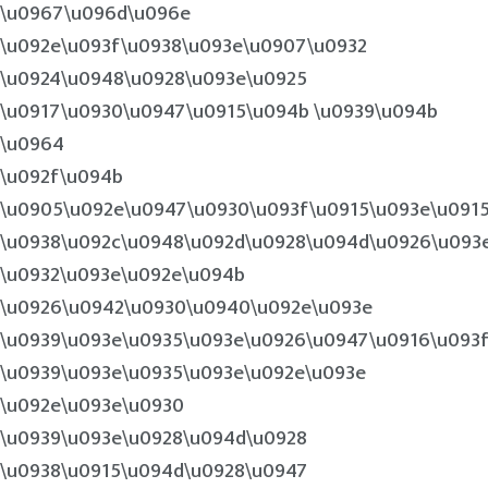
\u0967\u096d\u096e
\u092e\u093f\u0938\u093e\u0907\u0932
\u0924\u0948\u0928\u093e\u0925
\u0917\u0930\u0947\u0915\u094b \u0939\u094b
\u0964
\u092f\u094b
\u0905\u092e\u0947\u0930\u093f\u0915\u093e\u091
\u0938\u092c\u0948\u092d\u0928\u094d\u0926\u093
\u0932\u093e\u092e\u094b
\u0926\u0942\u0930\u0940\u092e\u093e
\u0939\u093e\u0935\u093e\u0926\u0947\u0916\u093
\u0939\u093e\u0935\u093e\u092e\u093e
\u092e\u093e\u0930
\u0939\u093e\u0928\u094d\u0928
\u0938\u0915\u094d\u0928\u0947