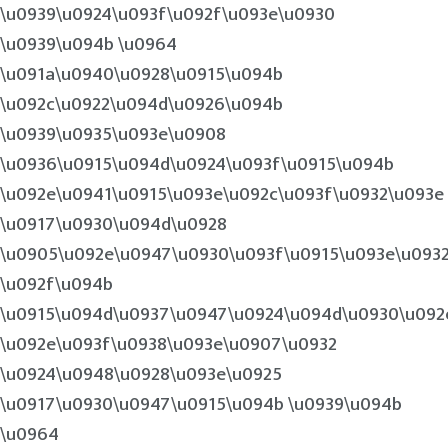
\u0939\u0924\u093f\u092f\u093e\u0930
\u0939\u094b \u0964
\u091a\u0940\u0928\u0915\u094b
\u092c\u0922\u094d\u0926\u094b
\u0939\u0935\u093e\u0908
\u0936\u0915\u094d\u0924\u093f\u0915\u094b
\u092e\u0941\u0915\u093e\u092c\u093f\u0932\u093e
\u0917\u0930\u094d\u0928
\u0905\u092e\u0947\u0930\u093f\u0915\u093e\u093
\u092f\u094b
\u0915\u094d\u0937\u0947\u0924\u094d\u0930\u092
\u092e\u093f\u0938\u093e\u0907\u0932
\u0924\u0948\u0928\u093e\u0925
\u0917\u0930\u0947\u0915\u094b \u0939\u094b
\u0964