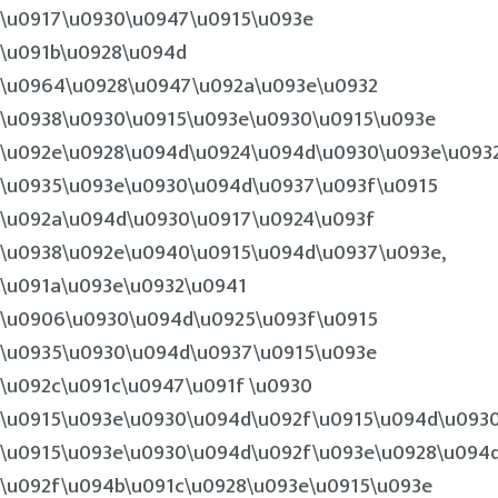
\u0917\u0930\u0947\u0915\u093e
\u091b\u0928\u094d
\u0964\u0928\u0947\u092a\u093e\u0932
\u0938\u0930\u0915\u093e\u0930\u0915\u093e
\u092e\u0928\u094d\u0924\u094d\u0930\u093e\u093
\u0935\u093e\u0930\u094d\u0937\u093f\u0915
\u092a\u094d\u0930\u0917\u0924\u093f
\u0938\u092e\u0940\u0915\u094d\u0937\u093e,
\u091a\u093e\u0932\u0941
\u0906\u0930\u094d\u0925\u093f\u0915
\u0935\u0930\u094d\u0937\u0915\u093e
\u092c\u091c\u0947\u091f \u0930
\u0915\u093e\u0930\u094d\u092f\u0915\u094d\u093
\u0915\u093e\u0930\u094d\u092f\u093e\u0928\u094
\u092f\u094b\u091c\u0928\u093e\u0915\u093e