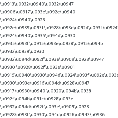
\u0913\u0932\u0940\u0932\u0947
\u0906\u0917\u093e\u092e\u0940
\u0924\u0940\u0928
\u092e\u0939\u093f\u0928\u093e\u092d\u093f\u092
\u0924\u0940\u0935\u094d\u0930
\u0935\u093f\u0915\u093e\u0938\u0915\u094b
\u0932\u0939\u0930
\u0932\u094d\u092f\u093e\u0909\u0928\u0947
\u0930 \u0928\u092f\u093e\u0901
\u0915\u0940\u0930\u094d\u0924\u093f\u092e\u093
\u0930\u093e\u0916\u094d\u0928\u0947
\u0917\u0930\u0940 \u0920\u094b\u0938
\u092f\u094b\u091c\u0928\u093e
\u0932\u094d\u092f\u093e\u0909\u0928
\u0928\u093f\u0930\u094d\u0926\u0947\u0936