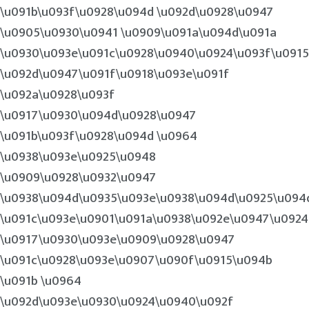
\u091b\u093f\u0928\u094d \u092d\u0928\u0947
\u0905\u0930\u0941 \u0909\u091a\u094d\u091a
\u0930\u093e\u091c\u0928\u0940\u0924\u093f\u0915
\u092d\u0947\u091f\u0918\u093e\u091f
\u092a\u0928\u093f
\u0917\u0930\u094d\u0928\u0947
\u091b\u093f\u0928\u094d \u0964
\u0938\u093e\u0925\u0948
\u0909\u0928\u0932\u0947
\u0938\u094d\u0935\u093e\u0938\u094d\u0925\u094
\u091c\u093e\u0901\u091a\u0938\u092e\u0947\u0924
\u0917\u0930\u093e\u0909\u0928\u0947
\u091c\u0928\u093e\u0907\u090f\u0915\u094b
\u091b \u0964
\u092d\u093e\u0930\u0924\u0940\u092f