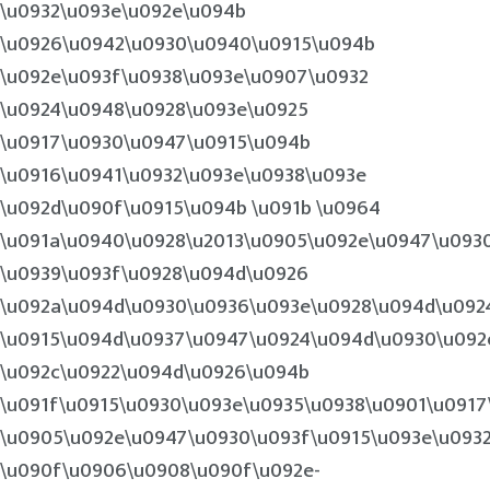
\u0932\u093e\u092e\u094b
\u0926\u0942\u0930\u0940\u0915\u094b
\u092e\u093f\u0938\u093e\u0907\u0932
\u0924\u0948\u0928\u093e\u0925
\u0917\u0930\u0947\u0915\u094b
\u0916\u0941\u0932\u093e\u0938\u093e
\u092d\u090f\u0915\u094b \u091b \u0964
\u091a\u0940\u0928\u2013\u0905\u092e\u0947\u093
\u0939\u093f\u0928\u094d\u0926
\u092a\u094d\u0930\u0936\u093e\u0928\u094d\u092
\u0915\u094d\u0937\u0947\u0924\u094d\u0930\u092
\u092c\u0922\u094d\u0926\u094b
\u091f\u0915\u0930\u093e\u0935\u0938\u0901\u0917
\u0905\u092e\u0947\u0930\u093f\u0915\u093e\u093
\u090f\u0906\u0908\u090f\u092e-