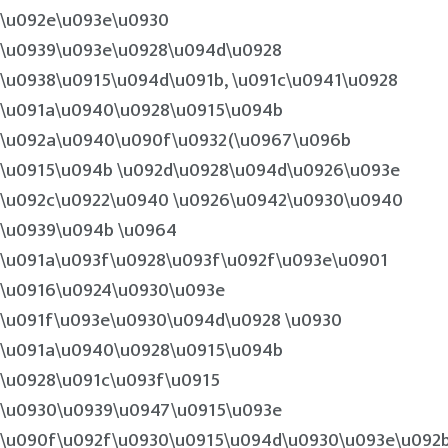
\u092e\u093e\u0930
\u0939\u093e\u0928\u094d\u0928
\u0938\u0915\u094d\u091b, \u091c\u0941\u0928
\u091a\u0940\u0928\u0915\u094b
\u092a\u0940\u090f\u0932(\u0967\u096b
\u0915\u094b \u092d\u0928\u094d\u0926\u093e
\u092c\u0922\u0940 \u0926\u0942\u0930\u0940
\u0939\u094b \u0964
\u091a\u093f\u0928\u093f\u092f\u093e\u0901
\u0916\u0924\u0930\u093e
\u091f\u093e\u0930\u094d\u0928 \u0930
\u091a\u0940\u0928\u0915\u094b
\u0928\u091c\u093f\u0915
\u0930\u0939\u0947\u0915\u093e
\u090f\u092f\u0930\u0915\u094d\u0930\u093e\u092