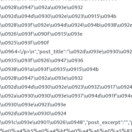
\u0928\u0947\u092a\u093e\u0932
\u092d\u094d\u0930\u092e\u0923\u0915\u094b
\u0928\u093f\u092e\u094d\u0924\u094b\u0938\u092
\u0926\u093f\u090f\u0915\u093e
\u0925\u093f\u090f
\u0964<\/p>\n
","post_title":"\u092d\u093e\u0930\u0
\u0935\u093f\u0926\u0947\u0936
\u0938\u091a\u093f\u0935\u0915\u094b
\u0928\u0947\u092a\u093e\u0932
\u092d\u094d\u0930\u092e\u0923\u0932\u0917\u092
\u092a\u0930\u0930\u093e\u0937\u094d\u091f\u094
\u0930\u093e\u0923\u093e
\u092d\u093e\u0930\u0924
\u091c\u093e\u0901\u0926\u0948","post_excerpt"
%e0%a4%b5%e0%a4%bf%e0%a4%a6%e0%a5%87