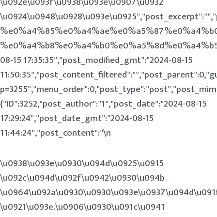
\u092e\u093f\u0938\u093e\u0907\u0932
\u0924\u0948\u0928\u093e\u0925","post_excerpt
%e0%a4%85%e0%a4%ae%e0%a5%87%e0%a4%b
%e0%a4%b8%e0%a4%b0%e0%a5%8d%e0%a4%b5%e0%a4%b
08-15 17:35:35","post_modified_gmt":"2024-08-15
11:50:35","post_content_filtered":"","post_parent":0,"g
p=3255","menu_order":0,"post_type":"post","post_mime_
{"ID":3252,"post_author":"1","post_date":"2024-08-15
17:29:24","post_date_gmt":"2024-08-15
11:44:24","post_content":"\n
\u0938\u093e\u0930\u094d\u0925\u0915
\u092c\u094d\u092f\u0942\u0930\u094b
\u0964\u092a\u0930\u0930\u093e\u0937\u094d\u091
\u0921\u093e.\u0906\u0930\u091c\u0941