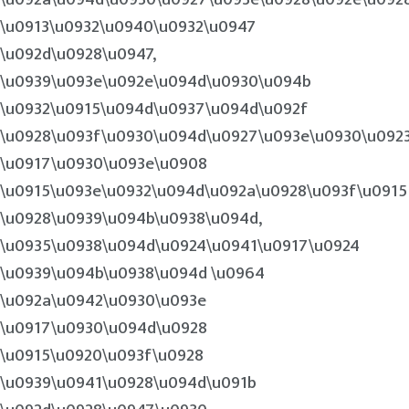
\u0913\u0932\u0940\u0932\u0947
\u092d\u0928\u0947,
\u0939\u093e\u092e\u094d\u0930\u094b
\u0932\u0915\u094d\u0937\u094d\u092f
\u0928\u093f\u0930\u094d\u0927\u093e\u0930\u092
\u0917\u0930\u093e\u0908
\u0915\u093e\u0932\u094d\u092a\u0928\u093f\u0915
\u0928\u0939\u094b\u0938\u094d,
\u0935\u0938\u094d\u0924\u0941\u0917\u0924
\u0939\u094b\u0938\u094d \u0964
\u092a\u0942\u0930\u093e
\u0917\u0930\u094d\u0928
\u0915\u0920\u093f\u0928
\u0939\u0941\u0928\u094d\u091b