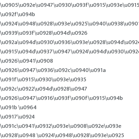
\u0905\u092e\u0947\u0930\u093f\u0915\u093e\u091
\u092f\u094b
\u0924\u0948\u0928\u093e\u0925\u0940\u0938\u090
\u0939\u093f\u0928\u094d\u0926
\u092a\u094d\u0930\u0936\u093e\u0928\u094d\u092
\u0915\u094d\u0937\u0947\u0924\u094d\u0930\u092
\u0926\u0941\u0908
\u0926\u0947\u0936\u092c\u0940\u091a
\u091f\u0915\u0930\u093e\u0935
\u092c\u0922\u094d\u0928\u0947
\u0926\u0947\u0916\u093f\u090f\u0915\u094b
\u091b \u0964
\u0917\u0924
\u091c\u0941\u0932\u093e\u0908\u092e\u093e
\u0928\u0948 \u0924\u0948\u0928\u093e\u0925