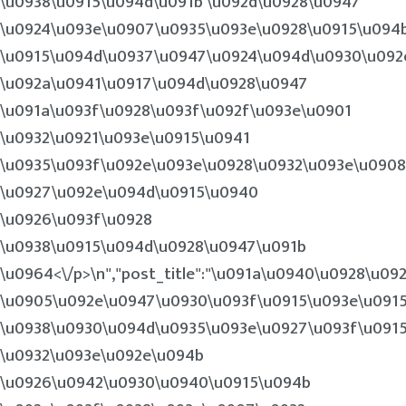
\u0938\u0915\u094d\u091b \u092d\u0928\u0947
\u0924\u093e\u0907\u0935\u093e\u0928\u0915\u094
\u0915\u094d\u0937\u0947\u0924\u094d\u0930\u092
\u092a\u0941\u0917\u094d\u0928\u0947
\u091a\u093f\u0928\u093f\u092f\u093e\u0901
\u0932\u0921\u093e\u0915\u0941
\u0935\u093f\u092e\u093e\u0928\u0932\u093e\u0908
\u0927\u092e\u094d\u0915\u0940
\u0926\u093f\u0928
\u0938\u0915\u094d\u0928\u0947\u091b
\u0964<\/p>\n
","post_title":"\u091a\u0940\u0928\u0
\u0905\u092e\u0947\u0930\u093f\u0915\u093e\u091
\u0938\u0930\u094d\u0935\u093e\u0927\u093f\u091
\u0932\u093e\u092e\u094b
\u0926\u0942\u0930\u0940\u0915\u094b