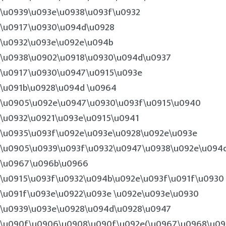
\u0939\u093e\u0938\u093f\u0932
\u0917\u0930\u094d\u0928
\u0932\u093e\u092e\u094b
\u0938\u0902\u0918\u0930\u094d\u0937
\u0917\u0930\u0947\u0915\u093e
\u091b\u0928\u094d \u0964
\u0905\u092e\u0947\u0930\u093f\u0915\u0940
\u0932\u0921\u093e\u0915\u0941
\u0935\u093f\u092e\u093e\u0928\u092e\u093e
\u0905\u0939\u093f\u0932\u0947\u0938\u092e\u094
\u0967\u096b\u0966
\u0915\u093f\u0932\u094b\u092e\u093f\u091f\u0930
\u091f\u093e\u0922\u093e \u092e\u093e\u0930
\u0939\u093e\u0928\u094d\u0928\u0947
\u090f\u0906\u0908\u090f\u092e(\u0967\u0968\u0