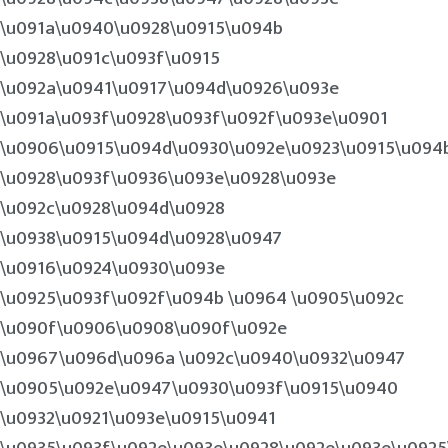
\u091a\u0940\u0928\u0915\u094b
\u0928\u091c\u093f\u0915
\u092a\u0941\u0917\u094d\u0926\u093e
\u091a\u093f\u0928\u093f\u092f\u093e\u0901
\u0906\u0915\u094d\u0930\u092e\u0923\u0915\u094
\u0928\u093f\u0936\u093e\u0928\u093e
\u092c\u0928\u094d\u0928
\u0938\u0915\u094d\u0928\u0947
\u0916\u0924\u0930\u093e
\u0925\u093f\u092f\u094b \u0964 \u0905\u092c
\u090f\u0906\u0908\u090f\u092e
\u0967\u096d\u096a \u092c\u0940\u0932\u0947
\u0905\u092e\u0947\u0930\u093f\u0915\u0940
\u0932\u0921\u093e\u0915\u0941