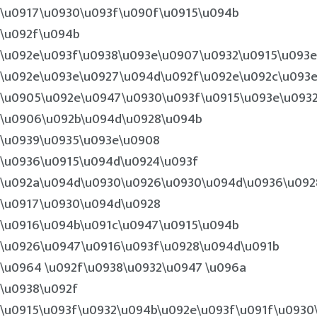
\u0917\u0930\u093f\u090f\u0915\u094b
\u092f\u094b
\u092e\u093f\u0938\u093e\u0907\u0932\u0915\u093e
\u092e\u093e\u0927\u094d\u092f\u092e\u092c\u093e
\u0905\u092e\u0947\u0930\u093f\u0915\u093e\u093
\u0906\u092b\u094d\u0928\u094b
\u0939\u0935\u093e\u0908
\u0936\u0915\u094d\u0924\u093f
\u092a\u094d\u0930\u0926\u0930\u094d\u0936\u092
\u0917\u0930\u094d\u0928
\u0916\u094b\u091c\u0947\u0915\u094b
\u0926\u0947\u0916\u093f\u0928\u094d\u091b
\u0964 \u092f\u0938\u0932\u0947 \u096a
\u0938\u092f
\u0915\u093f\u0932\u094b\u092e\u093f\u091f\u0930