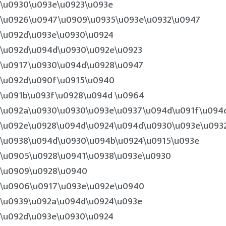
\u0930\u093e\u0923\u093e
\u0926\u0947\u0909\u0935\u093e\u0932\u0947
\u092d\u093e\u0930\u0924
\u092d\u094d\u0930\u092e\u0923
\u0917\u0930\u094d\u0928\u0947
\u092d\u090f\u0915\u0940
\u091b\u093f\u0928\u094d \u0964
\u092a\u0930\u0930\u093e\u0937\u094d\u091f\u094
\u092e\u0928\u094d\u0924\u094d\u0930\u093e\u093
\u0938\u094d\u0930\u094b\u0924\u0915\u093e
\u0905\u0928\u0941\u0938\u093e\u0930
\u0909\u0928\u0940
\u0906\u0917\u093e\u092e\u0940
\u0939\u092a\u094d\u0924\u093e
\u092d\u093e\u0930\u0924