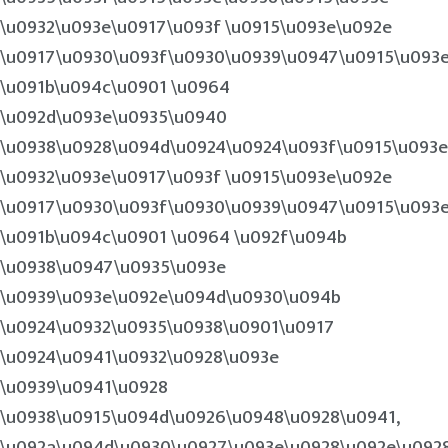
\u0932\u093e\u0917\u093f \u0915\u093e\u092e
\u0917\u0930\u093f\u0930\u0939\u0947\u0915\u093
\u091b\u094c\u0901 \u0964
\u092d\u093e\u0935\u0940
\u0938\u0928\u094d\u0924\u0924\u093f\u0915\u093e
\u0932\u093e\u0917\u093f \u0915\u093e\u092e
\u0917\u0930\u093f\u0930\u0939\u0947\u0915\u093
\u091b\u094c\u0901 \u0964 \u092f\u094b
\u0938\u0947\u0935\u093e
\u0939\u093e\u092e\u094d\u0930\u094b
\u0924\u0932\u0935\u0938\u0901\u0917
\u0924\u0941\u0932\u0928\u093e
\u0939\u0941\u0928
\u0938\u0915\u094d\u0926\u0948\u0928\u0941,
\u092a\u094d\u0930\u0927\u093e\u0928\u092e\u092