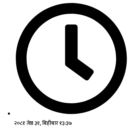
२०८१ जेष्ठ ३१, बिहीबार १३:३७