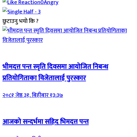
0
Angry
छुटाउनु भयो कि ?
Breaking (With Image)
भीमदत्त पन्त स्मृति दिवसमा आयोजित निबन्ध
प्रतियोगिताका विजेतालाई पुरस्कार
२०८१ जेष्ठ ३१, बिहीबार १३:३७
Breaking (With Image)
आजको सन्दर्भमा सहिद भिमदत्त पन्त