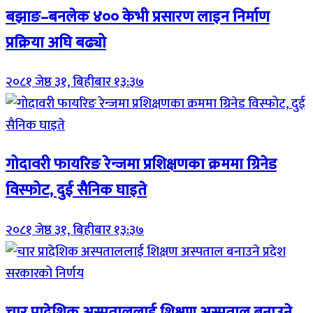
बझाङ–बनलेक ४०० केभी प्रसारण लाइन निर्माण
प्रक्रिया अघि बढ्यो
२०८१ जेष्ठ ३१, बिहीबार १३:३७
गोदावरी फायरिङ रेन्जमा प्रशिक्षणका क्रममा ग्रिनेड
विस्फोट, दुई सैनिक घाइते
२०८१ जेष्ठ ३१, बिहीबार १३:३७
चार प्रादेशिक अस्पताललाई शिक्षण अस्पताल बनाउने