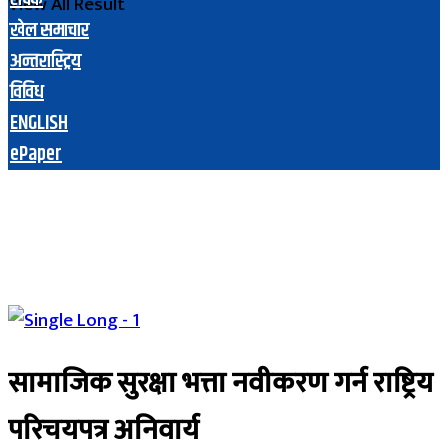
View All Result
खेल समाचार
अन्तरास्ट्रिय
विविध
ENGLISH
ePaper
सामाजिक सुरक्षा भत्ता नवीकरण गर्न राष्ट्रिय
परिचयपत्र अनिवार्य