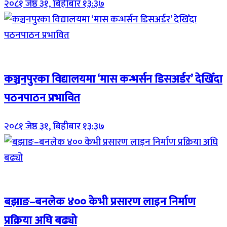
२०८१ जेष्ठ ३१, बिहीबार १३:३७
Breaking (With Image)
कञ्चनपुरका विद्यालयमा ‘मास कन्भर्सन डिसअर्डर’ देखिँदा
पठनपाठन प्रभावित
२०८१ जेष्ठ ३१, बिहीबार १३:३७
Breaking (With Image)
बझाङ–बनलेक ४०० केभी प्रसारण लाइन निर्माण
प्रक्रिया अघि बढ्यो