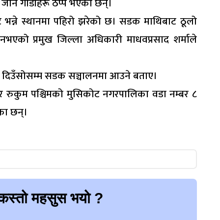
ौं जाने गाडीहरू ठप्प भएका छन्।
ट भन्ने स्थानमा पहिरो झरेको छ। सडक माथिबाट ठूलो
भएको प्रमुख जिल्ला अधिकारी माधवप्रसाद शर्माले
ए दिउँसोसम्म सडक सञ्चालनमा आउने बताए।
ोट र रुकुम पश्चिमको मुसिकोट नगरपालिका वडा नम्बर ८
ेका छन्।
कस्तो महसुस भयो ?