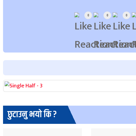
Array
0
0
0
छुटाउनु भयो कि ?