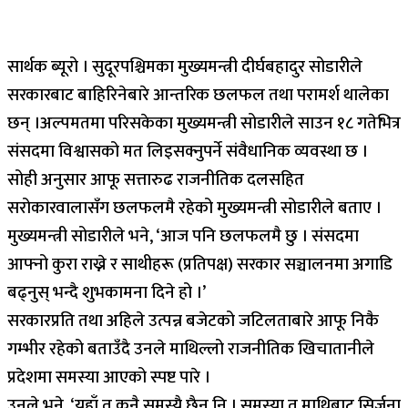
सार्थक ब्यूरो । सुदूरपश्चिमका मुख्यमन्त्री दीर्घबहादुर सोडारीले
सरकारबाट बाहिरिनेबारे आन्तरिक छलफल तथा परामर्श थालेका
छन् ।अल्पमतमा परिसकेका मुख्यमन्त्री सोडारीले साउन १८ गतेभित्र
संसदमा विश्वासको मत लिइसक्नुपर्ने संवैधानिक व्यवस्था छ ।
सोही अनुसार आफू सत्तारुढ राजनीतिक दलसहित
सरोकारवालासँग छलफलमै रहेको मुख्यमन्त्री सोडारीले बताए ।
मुख्यमन्त्री सोडारीले भने, ‘आज पनि छलफलमै छु । संसदमा
आफ्नो कुरा राख्ने र साथीहरू (प्रतिपक्ष) सरकार सञ्चालनमा अगाडि
बढ्नुस् भन्दै शुभकामना दिने हो ।’
सरकारप्रति तथा अहिले उत्पन्न बजेटको जटिलताबारे आफू निकै
गम्भीर रहेको बताउँदै उनले माथिल्लो राजनीतिक खिचातानीले
प्रदेशमा समस्या आएको स्पष्ट पारे ।
उनले भने, ‘यहाँ त कुनै समस्यै छैन नि । समस्या त माथिबाट सिर्जना