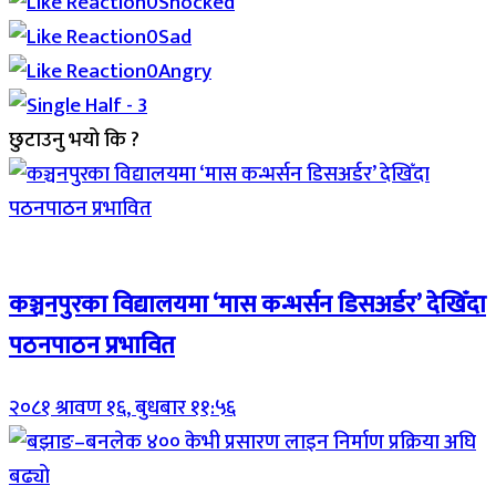
0
Shocked
0
Sad
0
Angry
छुटाउनु भयो कि ?
Breaking (With Image)
कञ्चनपुरका विद्यालयमा ‘मास कन्भर्सन डिसअर्डर’ देखिँदा
पठनपाठन प्रभावित
२०८१ श्रावण १६, बुधबार ११:५६