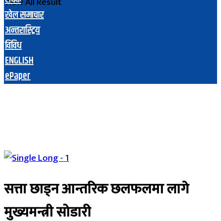
View All Result
खेल समाचार
अन्तरास्ट्रिय
विविध
ENGLISH
ePaper
सत्ता छाड्न आन्तरिक छलफलमा लागे
मुख्यमन्त्री सोडारी