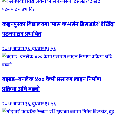
कञ्चनपुरका विद्यालयमा ‘मास कन्भर्सन डिसअर्डर’ देखिँदा
पठनपाठन प्रभावित
२०८१ श्रावण १६, बुधबार ११:५६
बझाङ–बनलेक ४०० केभी प्रसारण लाइन निर्माण
प्रक्रिया अघि बढ्यो
२०८१ श्रावण १६, बुधबार ११:५६