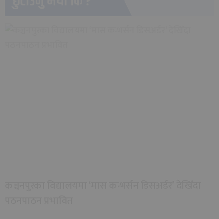
छुटाउनु भयो कि ?
कञ्चनपुरका विद्यालयमा ‘मास कन्भर्सन डिसअर्डर’ देखिँदा
पठनपाठन प्रभावित