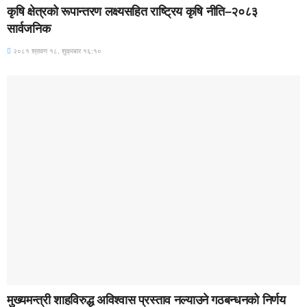
कृषि क्षेत्रको रूपान्तरण लक्ष्यसहित राष्ट्रिय कृषि नीति–२०८३
सार्वजनिक
२०८१ श्रावण १८, शुक्रबार १६:१०
BREAKING (WITH IMAGE)
मुख्यमन्त्री शाहविरुद्ध अविश्वास प्रस्ताव नल्याउने गठबन्धनको निर्णय