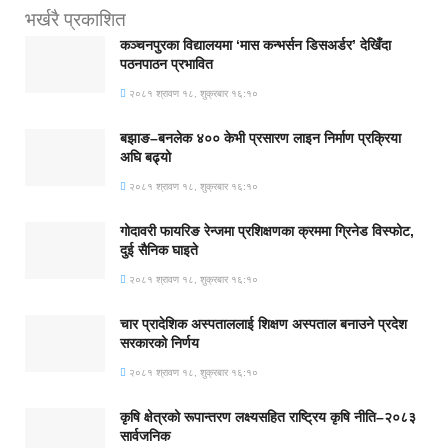
भर्खरै प्रकाशित
कञ्चनपुरका विद्यालयमा ‘मास कन्भर्सन डिसअर्डर’ देखिँदा
पठनपाठन प्रभावित
२०८१ श्रावण १८, शुक्रबार १६:१०
बझाङ–बनलेक ४०० केभी प्रसारण लाइन निर्माण प्रक्रिया
अघि बढ्यो
२०८१ श्रावण १८, शुक्रबार १६:१०
गोदावरी फायरिङ रेन्जमा प्रशिक्षणका क्रममा ग्रिनेड विस्फोट,
दुई सैनिक घाइते
२०८१ श्रावण १८, शुक्रबार १६:१०
चार प्रादेशिक अस्पताललाई शिक्षण अस्पताल बनाउने प्रदेश
सरकारको निर्णय
२०८१ श्रावण १८, शुक्रबार १६:१०
कृषि क्षेत्रको रूपान्तरण लक्ष्यसहित राष्ट्रिय कृषि नीति–२०८३
सार्वजनिक