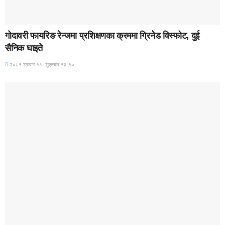
BREAKING (WITH IMAGE)
गोदावरी फायरिङ रेन्जमा प्रशिक्षणका क्रममा ग्रिनेड विस्फोट, दुई
सैनिक घाइते
२०८१ श्रावण १८, शुक्रबार १६:१०