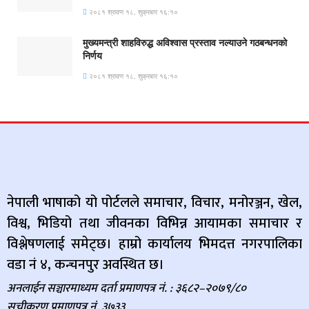
२०८१ श्रावण १८, शुक्रबार १६:१०
मुख्यमन्त्री शाहविरुद्ध अविश्वास प्रस्ताव नल्याउने गठबन्धनको
निर्णय
२०८१ श्रावण १८, शुक्रबार १६:१०
नेपाली भाषाको यो पोर्टलले समाचार, विचार, मनोरञ्जन, खेल,
विश्व, भिडियो तथा जीवनका विभिन्न आयामका समाचार र
विश्लेषणलाई समेट्छ। हाम्रो कार्यालय भिमदत्त नगरपालिका
वडा नं ४, कन्चनपुर अवस्थित छ।
अनलाईन सञ्चारमाध्यम दर्ता प्रमाणपत्र नं. : ३६८२–२०७९/८०
सूचीकरण प्रमाणपत्र नं. ३७३३