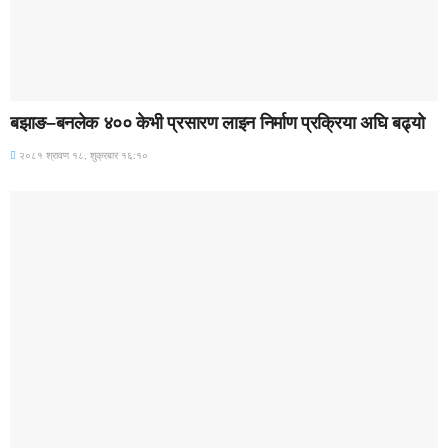
BREAKING (WITH IMAGE)
बझाङ–बनलेक ४०० केभी प्रसारण लाइन निर्माण प्रक्रिया अघि बढ्यो
२०८१ श्रावण १८, शुक्रबार १६:१०