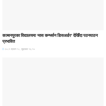
BREAKING (WITH IMAGE)
कञ्चनपुरका विद्यालयमा ‘मास कन्भर्सन डिसअर्डर’ देखिँदा पठनपाठन
प्रभावित
२०८१ श्रावण १८, शुक्रबार १६:१०