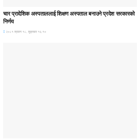
BREAKING (WITH IMAGE)
चार प्रादेशिक अस्पताललाई शिक्षण अस्पताल बनाउने प्रदेश सरकारको
निर्णय
२०८१ श्रावण १८, शुक्रबार १६:१०
BREAKING (WITH IMAGE)