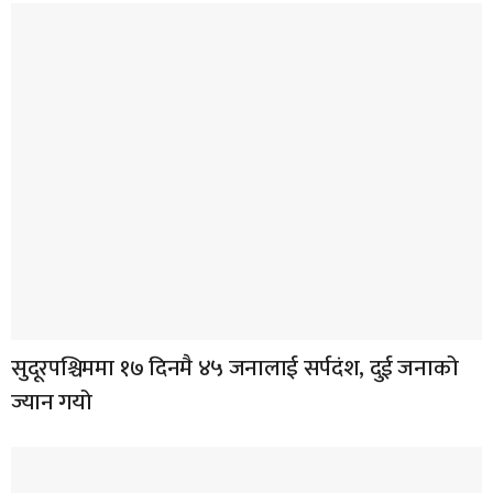
सुदूरपश्चिममा १७ दिनमै ४५ जनालाई सर्पदंश, दुई जनाको
ज्यान गयो