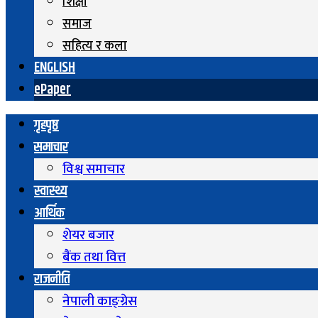
शिक्षा
समाज
सहित्य र कला
ENGLISH
ePaper
गृहपृष्ठ
समाचार
विश्व समाचार
स्वास्थ्य
आर्थिक
शेयर बजार
बैंक तथा वित्त
राजनीति
नेपाली काङ्ग्रेस