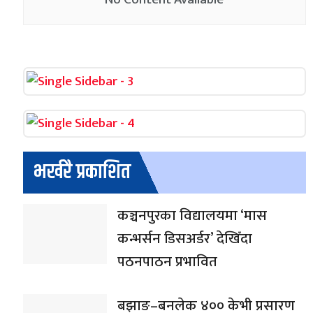
भर्खरै प्रकाशित
कञ्चनपुरका विद्यालयमा ‘मास
कन्भर्सन डिसअर्डर’ देखिँदा
पठनपाठन प्रभावित
बझाङ–बनलेक ४०० केभी प्रसारण