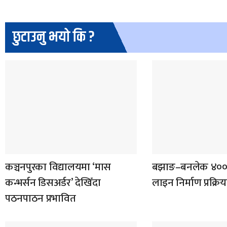
छुटाउनु भयो कि ?
कञ्चनपुरका विद्यालयमा ‘मास
बझाङ–बनलेक ४०० क
कन्भर्सन डिसअर्डर’ देखिँदा
लाइन निर्माण प्रक्रि
पठनपाठन प्रभावित