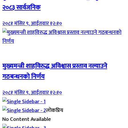
२०८३ सार्वजनिक
२०८१ मंसिर ९, आईतवार १२:१०
Breaking (With Image)
मुख्यमन्त्री शाहविरुद्ध अविश्वास प्रस्ताव नल्याउने
गठबन्धनको निर्णय
२०८१ मंसिर ९, आईतवार १२:१०
लोकप्रिय
No Content Available