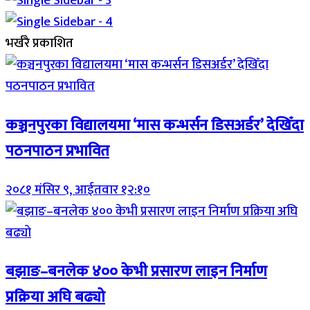
भर्खरै प्रकाशित
कञ्चनपुरका विद्यालयमा ‘मास कन्भर्सन डिसअर्डर’ देखिँदा
पठनपाठन प्रभावित
२०८१ मंसिर ९, आईतवार १२:१०
बझाङ–बनलेक ४०० केभी प्रसारण लाइन निर्माण
प्रक्रिया अघि बढ्यो