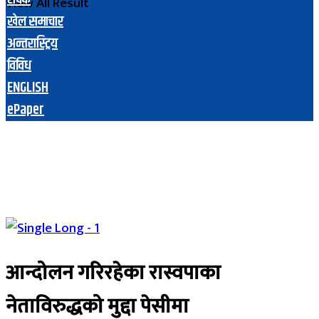
View All Result
खेल समाचार
अन्तरास्ट्रिय
विविध
ENGLISH
ePaper
आन्दोलन गरिरहेका रास्वपाका
नेताविरुद्धको मुद्दा पेसीमा