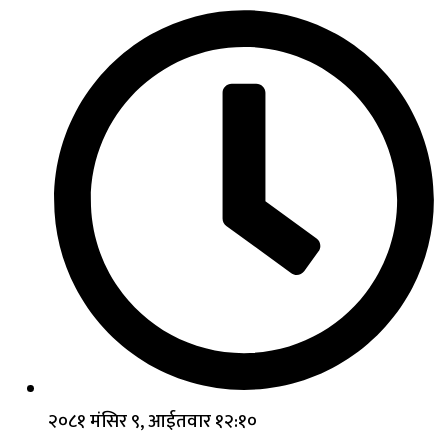
२०८१ मंसिर ९, आईतवार १२:१०