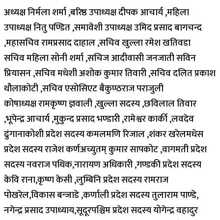
अध्यक्ष निर्मला शर्मा ,बरिष्ठ उपाध्यक्ष दीपक आचार्य ,महिला
उपाध्यक्ष नितु पण्डित ,समावेशी उपाध्यक्ष उमिद प्रसाद बागचन्द
,महासचिव रामप्रसाद दाहाल ,सचिव खुल्ला रमेश खतिवडा
सचिव महिला सोनी शर्मा ,सचिज आदीवासी जनजाती सविन
प्रियासन ,सचिव मधेशी अशोक कुमार तिवारी ,सचिव दलित प्रकाश
थौलाकोटी ,सचिव एसोसिएट बैकुण्ठराज पराजुली
कोषाध्यक्ष रामकृष्ण ज्ञवाली ,खुल्ला सदस्य ,छविलाल तिवार
,भूपेन्द्र आचार्य ,मुकुन्द प्रसाद भण्डारी ,रामेश्वर कार्की ,लवदेव
ढुंगानाकोशी प्रदेश सदस्य कमलमणि रिजाल ,शंकर खरेलमधेस
प्रदेश सदस्य राजेश कर्णअच्युतम् कुमार सापकोट ,वागमती प्रदेश
सदस्य नवराज पथिक,नारायण अधिकारी ,गण्डकी प्रदेश सदस्य
केवि राना,कृष्ण केसी ,लुम्बिनि प्रदेश सदस्य रामराज
पोखरेल,विकास बन्जाडे ,कर्णाली प्रदेश सदस्य तुलाराम पाण्डे,
नगेन्द्र प्रसाद उपाध्याय,सूदूरपश्चिम प्रदेश सदस्य योगेन्द्र वहादुर