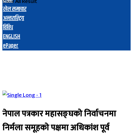
View All Result
खेल समाचार
अन्तरास्ट्रिय
विविध
ENGLISH
ePaper
नेपाल पत्रकार महासङ्घको निर्वाचनमा
निर्मला समूहको पक्षमा अधिकांश पूर्व