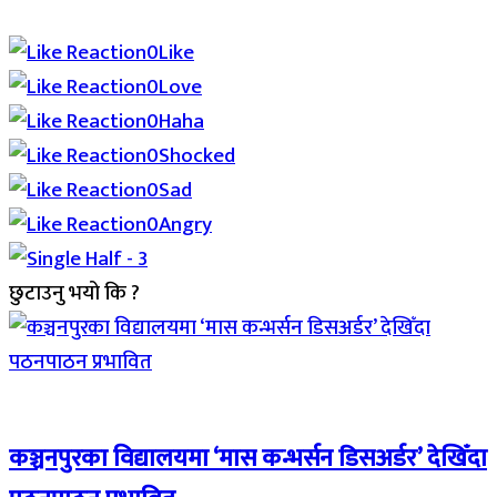
Array
0
Like
0
Love
0
Haha
0
Shocked
0
Sad
0
Angry
छुटाउनु भयो कि ?
Breaking (With Image)
कञ्चनपुरका विद्यालयमा ‘मास कन्भर्सन डिसअर्डर’ देखिँदा