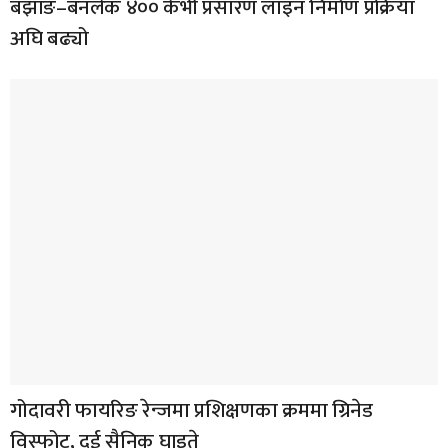
बझाङ–बनलेक ४०० केभी प्रसारण लाइन निर्माण प्रक्रिया
अघि बढ्यो
गोदावरी फायरिङ रेन्जमा प्रशिक्षणका क्रममा ग्रिनेड
विस्फोट, दुई सैनिक घाइते