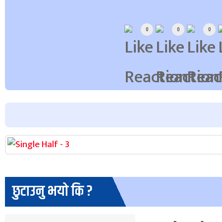
Array
0
0
0
छुटाउनु भयो कि ?