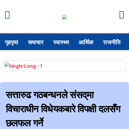
गृहपृष्ठ
समाचार
स्वास्थ्य
आर्थिक
राजनीति
सत्तारुढ गठबन्धनले संसद्‌मा
विचाराधीन विधेयकबारे विपक्षी दलसँग
छलफल गर्ने