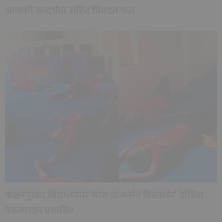
आजको सन्दर्भमा सहिद भिमदत्त पन्त
कञ्चनपुरका विद्यालयमा ‘मास कन्भर्सन डिसअर्डर’ देखिँदा
पठनपाठन प्रभावित