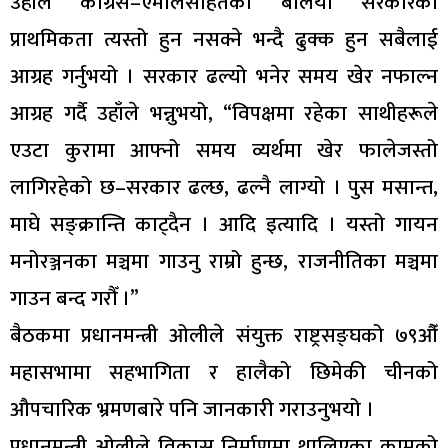
उहाँले कांग्रेस–एमालेसहितको बलियो सरकारको
प्राथमिकता त्यस्तो हुन नसक्ने भन्दै ढुक्क हुन सबैलाई
आग्रह गर्नुभयो । सरकार ढल्यो भनेर समय खेर नफाल्न
आग्रह गर्दै उहाँले भन्नुभयो, “विपक्षमा रहेका साथीहरूले
एउटा कुरामा आफ्नो समय व्यर्थमा खेर फालेजस्तो
लागिरहेको छ–सरकार ढल्छ, ढल्नै लाग्यो । पुस मसान्त,
माघे सङ्क्रान्ति काट्दैन । आदि इत्यादि । यस्तो गायन
मनोरञ्जनका मञ्चमा गाउनु राम्रो हुन्छ, राजनीतिका मञ्चमा
गाउन बन्द गरौँ ।”
बैठकमा प्रधानमन्त्री ओलीले संयुक्त राष्ट्रसङ्घको ७९औँ
महासभामा सहभागिता र हालैको छिमेकी चीनको
औपचारिक भ्रमणबारे पनि जानकारी गराउनुभयो ।
प्रधानमन्त्री ओलीले विकास निर्माणमा थालिएका कामको