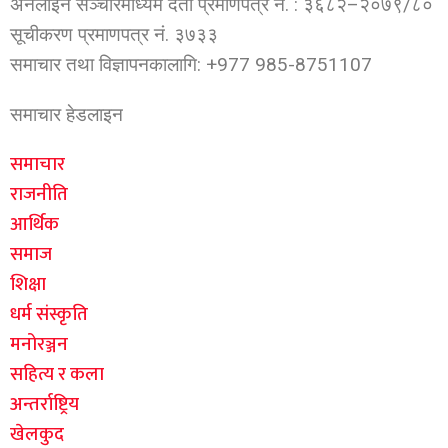
अनलाईन सञ्चारमाध्यम दर्ता प्रमाणपत्र नं. : ३६८२–२०७९/८०
सूचीकरण प्रमाणपत्र नं. ३७३३
समाचार तथा विज्ञापनकालागि: +977 985-8751107
समाचार हेडलाइन
समाचार
राजनीति
आर्थिक
समाज
शिक्षा
धर्म संस्कृति
मनोरञ्जन
सहित्य र कला
अन्तर्राष्ट्रिय
खेलकुद