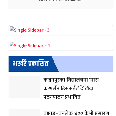
भर्खरै प्रकाशित
कञ्चनपुरका विद्यालयमा ‘मास
कन्भर्सन डिसअर्डर’ देखिँदा
पठनपाठन प्रभावित
बझाङ–बनलेक ४०० केभी प्रसारण