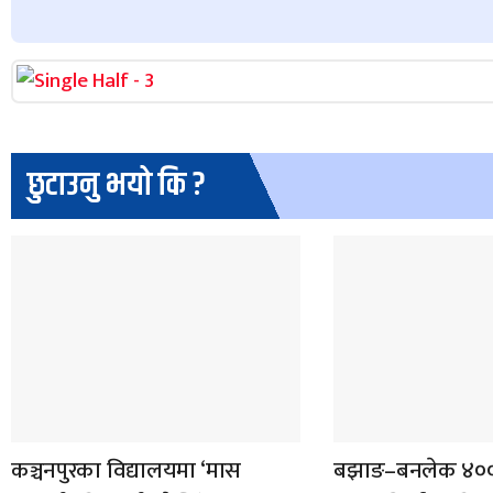
छुटाउनु भयो कि ?
कञ्चनपुरका विद्यालयमा ‘मास
बझाङ–बनलेक ४०० 