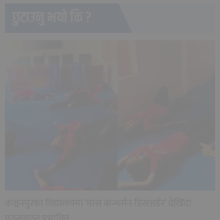
छुटाउनु भयो कि ?
कञ्चनपुरका विद्यालयमा ‘मास कन्भर्सन डिसअर्डर’ देखिँदा
पठनपाठन प्रभावित