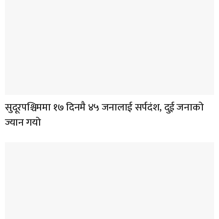
सुदूरपश्चिममा १७ दिनमै ४५ जनालाई सर्पदंश, दुई जनाको
ज्यान गयो