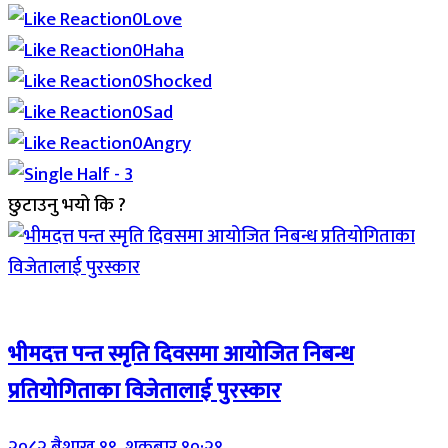
0
Love
0
Haha
0
Shocked
0
Sad
0
Angry
छुटाउनु भयो कि ?
Breaking (With Image)
भीमदत्त पन्त स्मृति दिवसमा आयोजित निबन्ध
प्रतियोगिताका विजेतालाई पुरस्कार
२०८२ बैशाख १९, शुक्रबार १०:२१