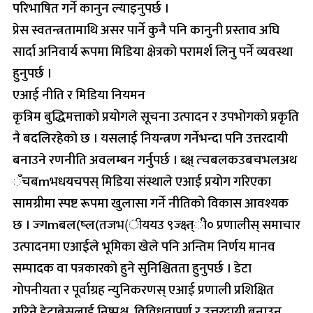
परिभाषित गर्ने कानुन ल्याइनुपर्छ ।
प्रेस स्वतन्त्रतामाथि असर पार्ने कुनै पनि कानुनी प्रस्ताव अघि
सार्दा अनिवार्य रूपमा मिडिया क्षेत्रको परामर्श लिनु पर्ने व्यवस्था
हुनुपर्छ ।
एआई नीति र मिडिया नियमन
कृत्रिम बुद्धिमत्ताको प्रयोगले सूचना उत्पादन र उपभोगको प्रकृति
नै बदलिरहेको छ । यसलाई नियन्त्रण गर्नेभन्दा पनि उत्तरदायी
बनाउने रणनीति अवलम्बन गर्नुपर्छ । ब्क्ष् त्चबलकउबचभलअथ
ँचबmभधयचपस् मिडिया संस्थाले एआई प्रयोग गरिएका
सामग्रीमा स्पष्ट रूपमा खुलासा गर्ने नीतिको विकास आवश्यक
छ । ज्गmबल(ष्ल(तजभ(ीययउ ९ज्क्ष्त्ी० प्रणालीस् समाचार
उत्पादनमा एआईले भूमिका खेले पनि अन्तिम निर्णय मानव
सम्पादक वा पत्रकारको हुने सुनिश्चितता हुनुपर्छ । डेटा
गोपनीयता र पूर्वाग्रह न्युनिकरणस् एआई प्रणाली प्रशिक्षित
गरिने डेटाबेसलाई निष्पक्ष, विविधतापूर्ण र उत्तरदायी बनाउन