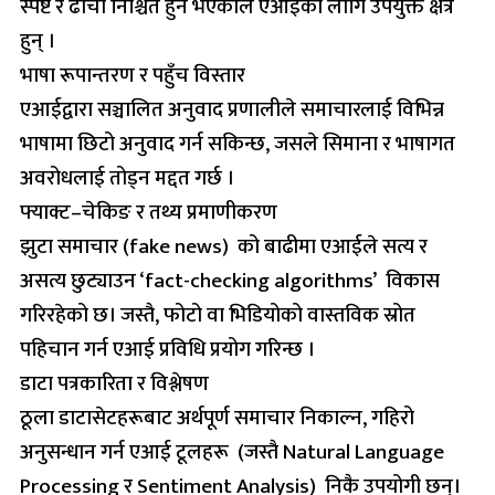
स्पष्ट र ढाँचा निश्चित हुने भएकाले एआईका लागि उपयुक्त क्षेत्र
हुन् ।
भाषा रूपान्तरण र पहुँच विस्तार
एआईद्वारा सञ्चालित अनुवाद प्रणालीले समाचारलाई विभिन्न
भाषामा छिटो अनुवाद गर्न सकिन्छ, जसले सिमाना र भाषागत
अवरोधलाई तोड्न मद्दत गर्छ ।
फ्याक्ट–चेकिङ र तथ्य प्रमाणीकरण
झुटा समाचार (fake news) को बाढीमा एआईले सत्य र
असत्य छुट्याउन ‘fact-checking algorithms’ विकास
गरिरहेको छ। जस्तै, फोटो वा भिडियोको वास्तविक स्रोत
पहिचान गर्न एआई प्रविधि प्रयोग गरिन्छ ।
डाटा पत्रकारिता र विश्लेषण
ठूला डाटासेटहरूबाट अर्थपूर्ण समाचार निकाल्न, गहिरो
अनुसन्धान गर्न एआई टूलहरू (जस्तै Natural Language
Processing र Sentiment Analysis) निकै उपयोगी छन्।