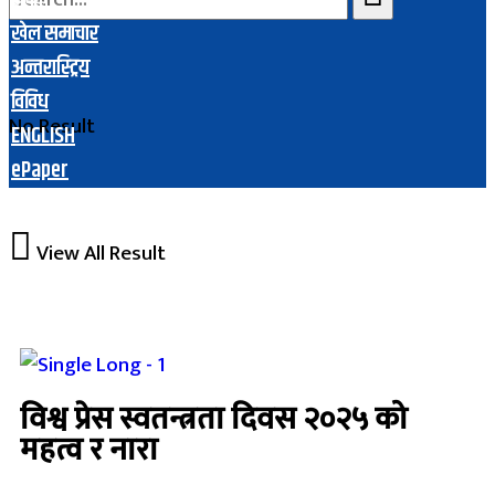
खेल समाचार
अन्तरास्ट्रिय
विविध
No Result
ENGLISH
ePaper
View All Result
विश्व प्रेस स्वतन्त्रता दिवस २०२५ को
महत्व र नारा