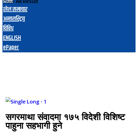
View All Result
खेल समाचार
अन्तरास्ट्रिय
विविध
ENGLISH
ePaper
सगरमाथा संवादमा १७५ विदेशी विशिष्ट
पाहुना सहभागी हुने