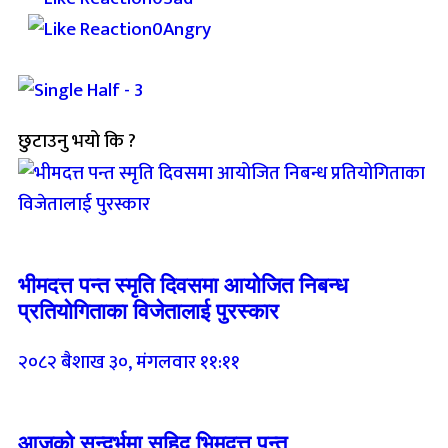
0
Angry
छुटाउनु भयो कि ?
Breaking (With Image)
भीमदत्त पन्त स्मृति दिवसमा आयोजित निबन्ध
प्रतियोगिताका विजेतालाई पुरस्कार
२०८२ बैशाख ३०, मंगलवार ११:११
Breaking (With Image)
आजको सन्दर्भमा सहिद भिमदत्त पन्त