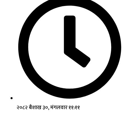
२०८२ बैशाख ३०, मंगलवार ११:११