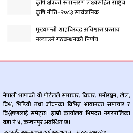
कृषि क्षेत्रको रूपान्तरण लक्ष्यसहित राष्ट्रिय
कृषि नीति–२०८३ सार्वजनिक
मुख्यमन्त्री शाहविरुद्ध अविश्वास प्रस्ताव
नल्याउने गठबन्धनको निर्णय
नेपाली भाषाको यो पोर्टलले समाचार, विचार, मनोरञ्जन, खेल,
विश्व, भिडियो तथा जीवनका विभिन्न आयामका समाचार र
विश्लेषणलाई समेट्छ। हाम्रो कार्यालय भिमदत्त नगरपालिका
वडा नं ४, कन्चनपुर अवस्थित छ।
अनलाईन सञ्चारमाध्यम दर्ता प्रमाणपत्र नं. : ३६८२–२०७९/८०