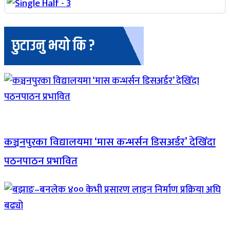
छुटाउनु भयो कि ?
कञ्चनपुरका विद्यालयमा ‘मास कन्भर्सन डिसअर्डर’ देखिँदा
पठनपाठन प्रभावित