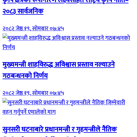
कृषि क्षेत्रको रूपान्तरण लक्ष्यसहित राष्ट्रिय कृषि नीति–
२०८३ सार्वजनिक
२०८२ जेष्ठ १९, सोमबार ०७:४५
मुख्यमन्त्री शाहविरुद्ध अविश्वास प्रस्ताव नल्याउने
गठबन्धनको निर्णय
२०८२ जेष्ठ १९, सोमबार ०७:४५
सुनसरी घटनाबारे प्रधानमन्त्री र गृहमन्त्रीले नैतिक