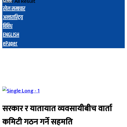
View All Result
खेल समाचार
अन्तरास्ट्रिय
विविध
ENGLISH
ePaper
सरकार र यातायात व्यवसायीबीच वार्ता
कमिटी गठन गर्ने सहमति