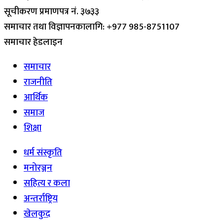
सूचीकरण प्रमाणपत्र नं. ३७३३
समाचार तथा विज्ञापनकालागि: +977 985-8751107
समाचार हेडलाइन
समाचार
राजनीति
आर्थिक
समाज
शिक्षा
धर्म संस्कृति
मनोरञ्जन
सहित्य र कला
अन्तर्राष्ट्रिय
खेलकुद