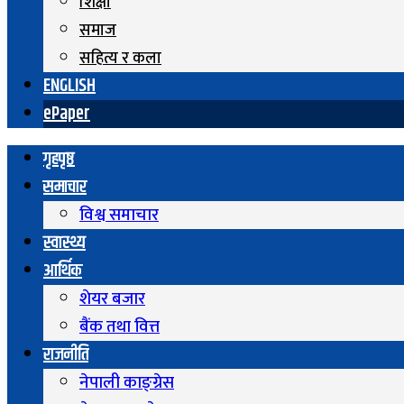
शिक्षा
समाज
सहित्य र कला
ENGLISH
ePaper
गृहपृष्ठ
समाचार
विश्व समाचार
स्वास्थ्य
आर्थिक
शेयर बजार
बैंक तथा वित्त
राजनीति
नेपाली काङ्ग्रेस