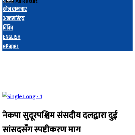
View All Result
खेल समाचार
अन्तरास्ट्रिय
विविध
ENGLISH
ePaper
नेकपा सुदूरपश्चिम संसदीय दलद्वारा दुई
सांसदसँग स्पष्टीकरण माग