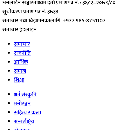
अनलाईन सञ्चारमाध्यम दर्ता प्रमाणपत्र नं. : ३६८२–२०७९/८०
सूचीकरण प्रमाणपत्र नं. ३७३३
समाचार तथा विज्ञापनकालागि: +977 985-8751107
समाचार हेडलाइन
समाचार
राजनीति
आर्थिक
समाज
शिक्षा
धर्म संस्कृति
मनोरञ्जन
सहित्य र कला
अन्तर्राष्ट्रिय