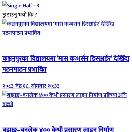
छुटाउनु भयो कि ?
Breaking (With Image)
कञ्चनपुरका विद्यालयमा ‘मास कन्भर्सन डिसअर्डर’ देखिँदा
पठनपाठन प्रभावित
२०८३ जेष्ठ १८, सोमबार १०:३३
Breaking (With Image)
बझाङ–बनलेक ४०० केभी प्रसारण लाइन निर्माण