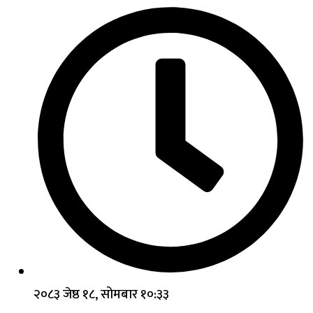
२०८३ जेष्ठ १८, सोमबार १०:३३