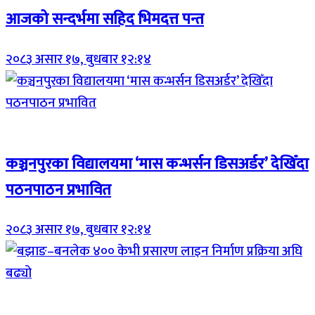
आजको सन्दर्भमा सहिद भिमदत्त पन्त
२०८३ असार १७, बुधबार १२:१४
Breaking (With Image)
कञ्चनपुरका विद्यालयमा ‘मास कन्भर्सन डिसअर्डर’ देखिँदा
पठनपाठन प्रभावित
२०८३ असार १७, बुधबार १२:१४
Breaking (With Image)