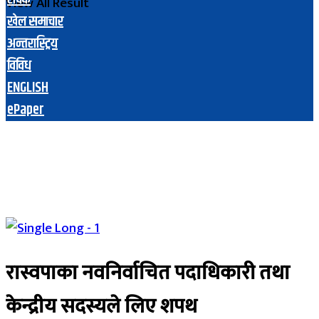
View All Result
खेल समाचार
अन्तरास्ट्रिय
विविध
ENGLISH
ePaper
रास्वपाका नवनिर्वाचित पदाधिकारी तथा
केन्द्रीय सदस्यले लिए शपथ