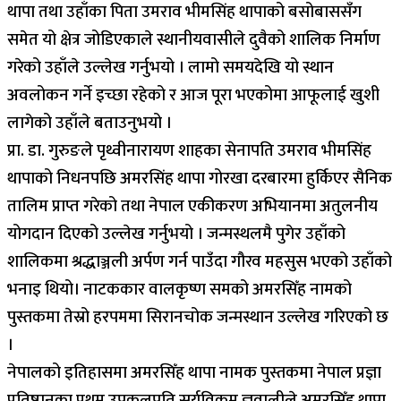
थापा तथा उहाँका पिता उमराव भीमसिंह थापाको बसोबाससँग
समेत यो क्षेत्र जोडिएकाले स्थानीयवासीले दुवैको शालिक निर्माण
गरेको उहाँले उल्लेख गर्नुभयो । लामो समयदेखि यो स्थान
अवलोकन गर्ने इच्छा रहेको र आज पूरा भएकोमा आफूलाई खुशी
लागेको उहाँले बताउनुभयो ।
प्रा. डा. गुरुङले पृथ्वीनारायण शाहका सेनापति उमराव भीमसिंह
थापाको निधनपछि अमरसिंह थापा गोरखा दरबारमा हुर्किएर सैनिक
तालिम प्राप्त गरेको तथा नेपाल एकीकरण अभियानमा अतुलनीय
योगदान दिएको उल्लेख गर्नुभयो । जन्मस्थलमै पुगेर उहाँको
शालिकमा श्रद्धाञ्जली अर्पण गर्न पाउँदा गौरव महसुस भएको उहाँको
भनाइ थियो। नाटककार वालकृष्ण समको अमरसिँह नामको
पुस्तकमा तेस्रो हरपममा सिरानचोक जन्मस्थान उल्लेख गरिएको छ
।
नेपालको इतिहासमा अमरसिँह थापा नामक पुस्तकमा नेपाल प्रज्ञा
प्रतिष्ठानका प्रथम उपकुलपति सुर्यविक्रम ज्ञवालीले अमरसिँह थापा