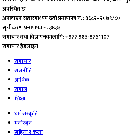
अवस्थित छ।
अनलाईन सञ्चारमाध्यम दर्ता प्रमाणपत्र नं. : ३६८२–२०७९/८०
सूचीकरण प्रमाणपत्र नं. ३७३३
समाचार तथा विज्ञापनकालागि: +977 985-8751107
समाचार हेडलाइन
समाचार
राजनीति
आर्थिक
समाज
शिक्षा
धर्म संस्कृति
मनोरञ्जन
सहित्य र कला