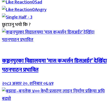
0
Sad
0
Angry
छुटाउनु भयो कि ?
Breaking (With Image)
कञ्चनपुरका विद्यालयमा ‘मास कन्भर्सन डिसअर्डर’ देखिँदा
पठनपाठन प्रभावित
२०८३ असार २०, शनिबार ०६:४१
Breaking (With Image)