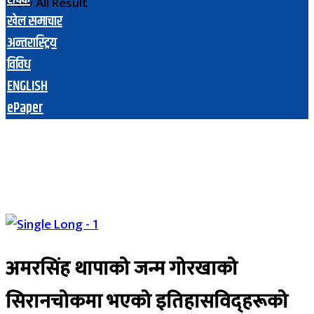
View All Result
खेल समाचार
अन्तरास्ट्रिय
विविध
ENGLISH
ePaper
अमरसिंह थापाको जन्म गोरखाको
सिरानचोकमा भएको इतिहासविद्हरूको