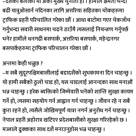
–दशैंका बेलाको यो अर्को मुख्य चुनौती हो । हामीले क्षमता भन्दा
बढी यात्रुओसार्न नदिनका लागि अत्तरिया सहितका चोकहरुमा
ट्राफिक प्रहरी परिचालित गरेका छौं । आधा बाटोमा गएर चेकजाँच
गर्नुभन्दा सवारी साधनमा चढने ठाउँमै त्यसलाई नियन्त्रण गर्नुपर्छ
भनेर हामीले धनगढी बसपार्क, अत्तरिया बसपार्क, महेन्द्रनगर
बसपार्कहरुमा ट्राफिक परिचालन गरेका छौं ।
अन्तमा केही भन्नुछ ?
–म सबै सुदूरपश्चिमबासीलाई बडादशैंको शुभकामना दिन चाहन्छु ।
यो हामी सबैको ठुलो चाड हो, यस चाडलाई आनन्दका साथ मनाऔं
भन्न चाहन्छु । हरेक ब्यक्तिको जिम्मेवारी भनेको शान्ति सुरक्षा कायम
गर्ने हो, त्यसमा सहयोग गर्न आह्वान गर्न चाहन्छु । जीवन रहे न सबै
कुरा रहने हो, त्यसैले जोखिमपूर्ण यात्रा नगर्न अनुरोध गर्न चाहन्छु ।
नेपाल प्रहरी अहोरात्र खटिएर प्रदेशबासीको सुरक्षा गरिरहेको छ ।
मज्जाले ढुक्कका साथ दशैं मनाउनुहोस भन्न चाहन्छु ।