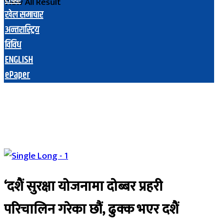
View All Result
खेल समाचार
अन्तरास्ट्रिय
विविध
ENGLISH
ePaper
‘दशैं सुरक्षा योजनामा दोब्बर प्रहरी
परिचालिन गरेका छौं, ढुक्क भएर दशैं