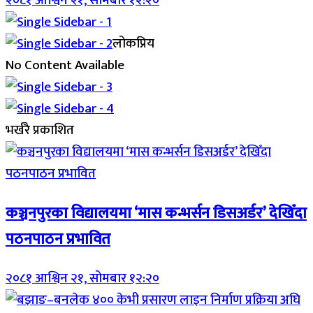
२०८१ आश्विन २१, सोमबार १२:२०
लोकप्रिय
No Content Available
भर्खरै प्रकाशित
कञ्चनपुरका विद्यालयमा ‘मास कन्भर्सन डिसअर्डर’ देखिँदा
पठनपाठन प्रभावित
२०८१ आश्विन २१, सोमबार १२:२०