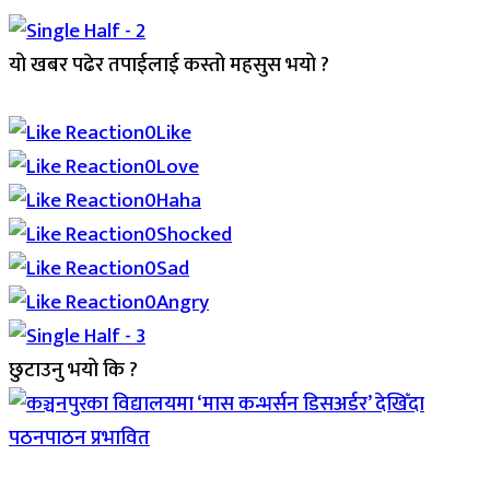
यो खबर पढेर तपाईलाई कस्तो महसुस भयो ?
Array
0
Like
0
Love
0
Haha
0
Shocked
0
Sad
0
Angry
छुटाउनु भयो कि ?
Breaking (With Image)