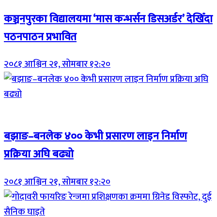
कञ्चनपुरका विद्यालयमा ‘मास कन्भर्सन डिसअर्डर’ देखिँदा
पठनपाठन प्रभावित
२०८१ आश्विन २१, सोमबार १२:२०
Breaking (With Image)
बझाङ–बनलेक ४०० केभी प्रसारण लाइन निर्माण
प्रक्रिया अघि बढ्यो
२०८१ आश्विन २१, सोमबार १२:२०