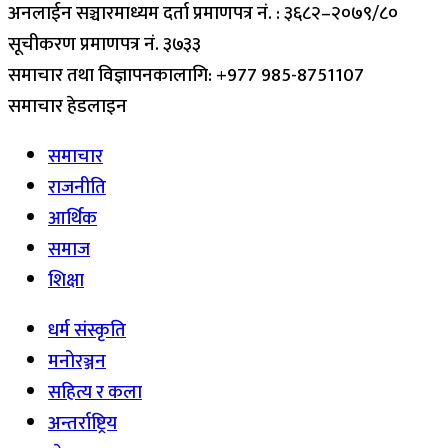
अनलाईन सञ्चारमाध्यम दर्ता प्रमाणपत्र नं. : ३६८२–२०७९/८०
सूचीकरण प्रमाणपत्र नं. ३७३३
समाचार तथा विज्ञापनकालागि: +977 985-8751107
समाचार हेडलाइन
समाचार
राजनीति
आर्थिक
समाज
शिक्षा
धर्म संस्कृति
मनोरञ्जन
सहित्य र कला
अन्तर्राष्ट्रिय