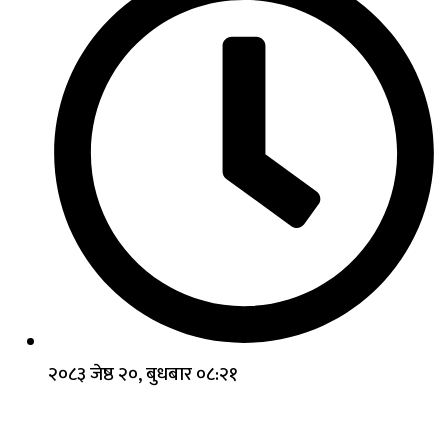
२०८३ जेष्ठ २०, बुधबार ०८:२१