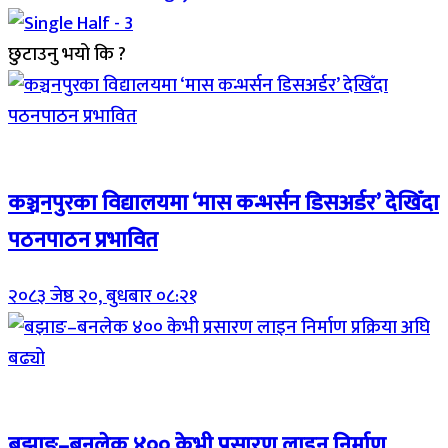
छुटाउनु भयो कि ?
Breaking (With Image)
कञ्चनपुरका विद्यालयमा ‘मास कन्भर्सन डिसअर्डर’ देखिँदा
पठनपाठन प्रभावित
२०८३ जेष्ठ २०, बुधबार ०८:२१
Breaking (With Image)
बझाङ–बनलेक ४०० केभी प्रसारण लाइन निर्माण