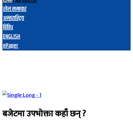
View All Result
खेल समाचार
अन्तरास्ट्रिय
विविध
ENGLISH
ePaper
बजेटमा उपभोक्ता कहाँ छन् ?