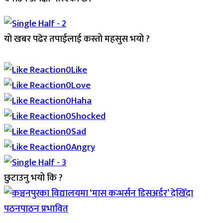
यो खबर पढेर तपाईलाई कस्तो महसुस भयो ?
Array
0
Like
0
Love
0
Haha
0
Shocked
0
Sad
0
Angry
छुटाउनु भयो कि ?