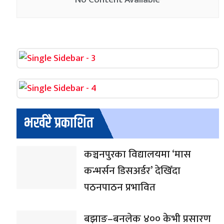
भर्खरै प्रकाशित
कञ्चनपुरका विद्यालयमा ‘मास
कन्भर्सन डिसअर्डर’ देखिँदा
पठनपाठन प्रभावित
बझाङ–बनलेक ४०० केभी प्रसारण