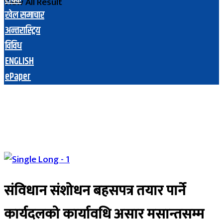
View All Result
खेल समाचार
अन्तरास्ट्रिय
विविध
ENGLISH
ePaper
संविधान संशोधन बहसपत्र तयार पार्ने
कार्यदलको कार्यावधि असार मसान्तसम्म