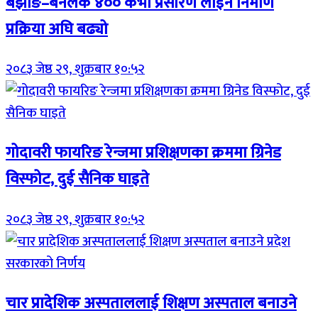
बझाङ–बनलेक ४०० केभी प्रसारण लाइन निर्माण
प्रक्रिया अघि बढ्यो
२०८३ जेष्ठ २९, शुक्रबार १०:५२
गोदावरी फायरिङ रेन्जमा प्रशिक्षणका क्रममा ग्रिनेड
विस्फोट, दुई सैनिक घाइते
२०८३ जेष्ठ २९, शुक्रबार १०:५२
चार प्रादेशिक अस्पताललाई शिक्षण अस्पताल बनाउने