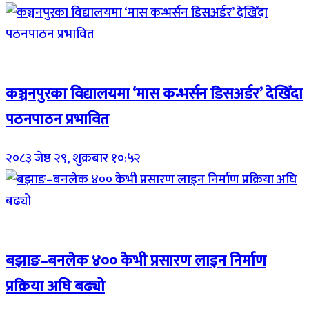
Breaking (With Image)
कञ्चनपुरका विद्यालयमा ‘मास कन्भर्सन डिसअर्डर’ देखिँदा
पठनपाठन प्रभावित
२०८३ जेष्ठ २९, शुक्रबार १०:५२
Breaking (With Image)
बझाङ–बनलेक ४०० केभी प्रसारण लाइन निर्माण
प्रक्रिया अघि बढ्यो