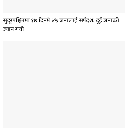
सुदूरपश्चिममा १७ दिनमै ४५ जनालाई सर्पदंश, दुई जनाको
ज्यान गयो