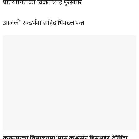
प्रतियोगिताका विजेतालाई पुरस्कार
आजको सन्दर्भमा सहिद भिमदत्त पन्त
कञ्चनपुरका विद्यालयमा ‘मास कन्भर्सन डिसअर्डर’ देखिँदा