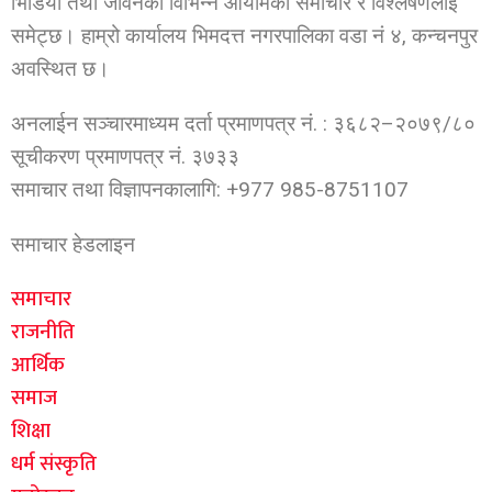
भिडियो तथा जीवनका विभिन्न आयामका समाचार र विश्लेषणलाई
समेट्छ। हाम्रो कार्यालय भिमदत्त नगरपालिका वडा नं ४, कन्चनपुर
अवस्थित छ।
अनलाईन सञ्चारमाध्यम दर्ता प्रमाणपत्र नं. : ३६८२–२०७९/८०
सूचीकरण प्रमाणपत्र नं. ३७३३
समाचार तथा विज्ञापनकालागि: +977 985-8751107
समाचार हेडलाइन
समाचार
राजनीति
आर्थिक
समाज
शिक्षा
धर्म संस्कृति